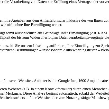
der die Verarbeitung von Daten zur Erfüllung eines Vertrags oder vorve
n Ihre Angaben aus dem Anfrageformular inklusive der von Ihnen dor
wir nicht ohne Ihre Einwilligung weiter.
gt somit ausschließlich auf Grundlage Ihrer Einwilligung (Art. 6 Abs.
ßigkeit der bis zum Widerruf erfolgten Datenverarbeitungsvorgänge bl
uns, bis Sie uns zur Löschung auffordern, Ihre Einwilligung zur Spei
esetzliche Bestimmungen – insbesondere Aufbewahrungsfristen – bleib
nseren Websites. Anbieter ist die Google Inc., 1600 Amphitheatr
en Websites (z.B. in einem Kontaktformular) durch einen Menschen ode
r Merkmale. Diese Analyse beginnt automatisch, sobald der Websiteb
Websitebesuchers auf der Website oder vom Nutzer getätigte Mausbewe